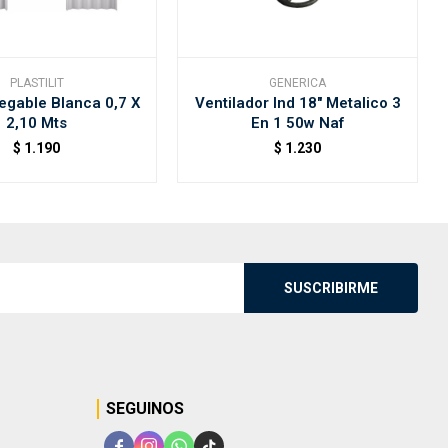
PLASTILIT
GENERICA
egable Blanca 0,7 X
Ventilador Ind 18" Metalico 3
2,10 Mts
En 1 50w Naf
$
1.190
$
1.230
SUSCRIBIRME
SEGUINOS



