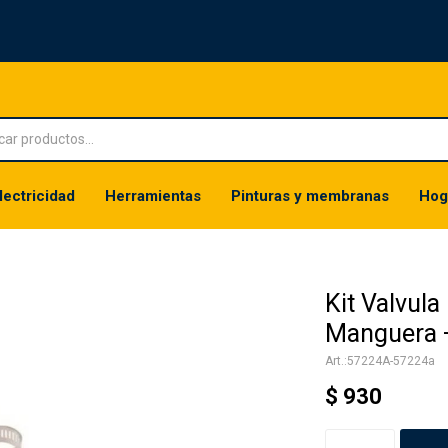
lectricidad
Herramientas
Pinturas y membranas
Hog
Kit Valvul
Manguera 
57224A-57224a
$
930