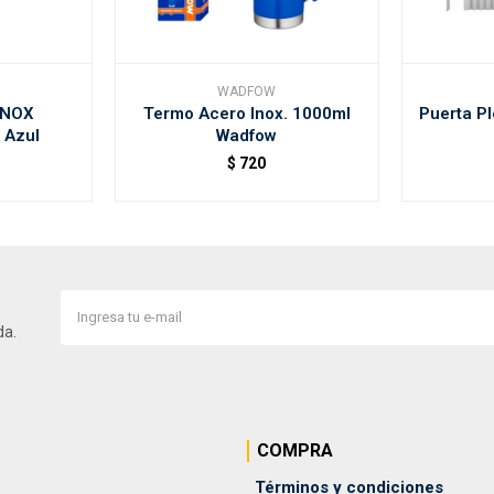
WADFOW
INOX
Termo Acero Inox. 1000ml
Puerta Pl
 Azul
Wadfow
$
720
da.
COMPRA
Términos y condiciones