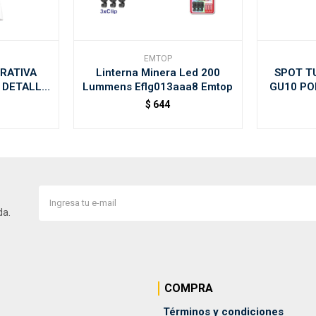
EMTOP
RATIVA
Linterna Minera Led 200
SPOT T
 DETALLE
Lummens Eflg013aaa8 Emtop
GU10 PO
- Blanco
B
$
644
da.
COMPRA
Términos y condiciones