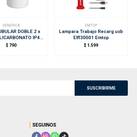
GENERICA
EMTOP
UBULAR DOBLE 2 x
Lampara Trabajo Recarg.usb
LICARBONATO IP44
Elfl30001 Emtop
ETA - Blanco
$
790
$
1.599
SUSCRIBIRME
SEGUINOS



