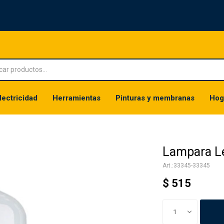
lectricidad
Herramientas
Pinturas y membranas
Hog
Lampara L
33345-33345
$
515
1