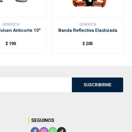
GENERICA
GENERICA
olsen Anticorte 10"
Banda Reflectiva Elastizada
$
190
$
205
SUSCRIBIRME
SEGUINOS



