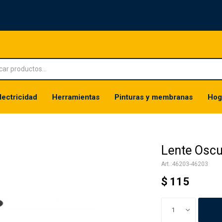
lectricidad
Herramientas
Pinturas y membranas
Hog
Lente Oscu
46203-46203
$
115
1