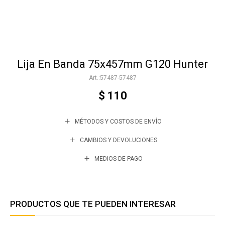
Accesorios
Lija En Banda 75x457mm G120 Hunter
Varios
57487-57487
$
110
Trabaja con nosotros
MÉTODOS Y COSTOS DE ENVÍO
Contacto
CAMBIOS Y DEVOLUCIONES
MEDIOS DE PAGO
PRODUCTOS QUE TE PUEDEN INTERESAR