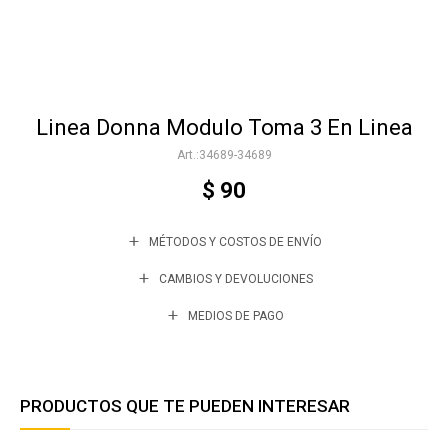
Accesorios
Linea Donna Modulo Toma 3 En Linea
Varios
34689-34689
$
90
Trabaja con nosotros
MÉTODOS Y COSTOS DE ENVÍO
Contacto
CAMBIOS Y DEVOLUCIONES
MEDIOS DE PAGO
PRODUCTOS QUE TE PUEDEN INTERESAR