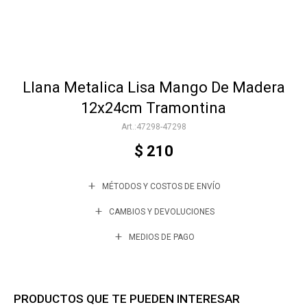
Accesorios
Llana Metalica Lisa Mango De Madera
Varios
12x24cm Tramontina
47298-47298
Trabaja con nosotros
$
210
MÉTODOS Y COSTOS DE ENVÍO
Contacto
CAMBIOS Y DEVOLUCIONES
MEDIOS DE PAGO
PRODUCTOS QUE TE PUEDEN INTERESAR