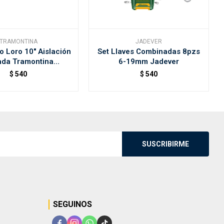
TRAMONTINA
JADEVER
o Loro 10" Aislación
Set Llaves Combinadas 8pzs
da Tramontina
6-19mm Jadever
41066/110
$
540
$
540
SUSCRIBIRME
SEGUINOS



