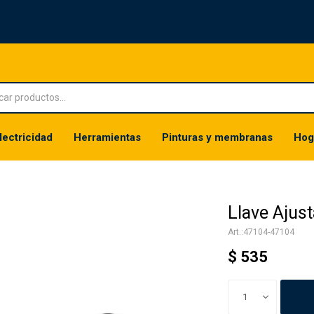
lectricidad
Herramientas
Pinturas y membranas
Hog
Llave Ajus
47104-47104
$
535
1