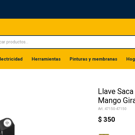
lectricidad
Herramientas
Pinturas y membranas
Hog
Llave Saca
Mango Gir
47150-47150
$
350