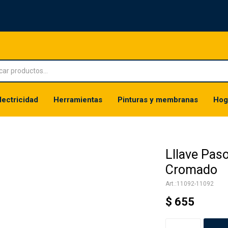
lectricidad
Herramientas
Pinturas y membranas
Hog
Lllave Pas
Cromado
11092-11092
$
655