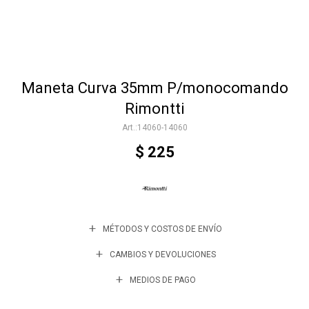
Accesorios
Maneta Curva 35mm P/monocomando
Varios
Rimontti
14060-14060
Trabaja con nosotros
$
225
Contacto
MÉTODOS Y COSTOS DE ENVÍO
CAMBIOS Y DEVOLUCIONES
MEDIOS DE PAGO