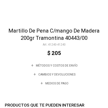
Accesorios
Martillo De Pena C/mango De Madera
Varios
200gr Tramontina 40443/00
41240-41240
Trabaja con nosotros
$
205
MÉTODOS Y COSTOS DE ENVÍO
Contacto
CAMBIOS Y DEVOLUCIONES
MEDIOS DE PAGO
PRODUCTOS QUE TE PUEDEN INTERESAR