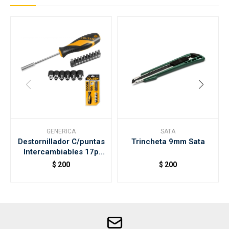
GENERICA
SATA
Destornillador C/puntas
Trincheta 9mm Sata
Intercambiables 17p
Tolsen
$
200
$
200