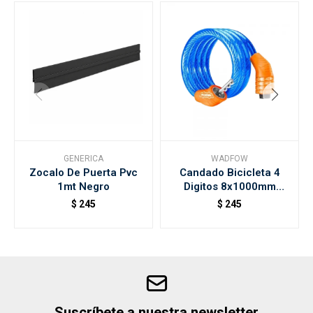
GENERICA
WADFOW
Zocalo De Puerta Pvc
Candado Bicicleta 4
1mt Negro
Digitos 8x1000mm
Wadfow
$
245
$
245
Suscríbete a nuestra newsletter