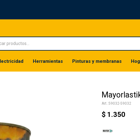
lectricidad
Herramientas
Pinturas y membranas
Hog
Mayorlasti
59032-59032
$
1.350