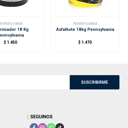
PENNSYLVANIA
PENNSYLVANIA
rimador 18 Kg
Asfalkote 18kg Pennsylvania
ennsylvania
$
1.450
$
1.470
SUSCRIBIRME
SEGUINOS



