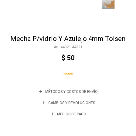
Accesorios
Mecha P/vidrio Y Azulejo 4mm Tolsen
Varios
44321-44321
$
50
Trabaja con nosotros
Contacto
MÉTODOS Y COSTOS DE ENVÍO
CAMBIOS Y DEVOLUCIONES
MEDIOS DE PAGO