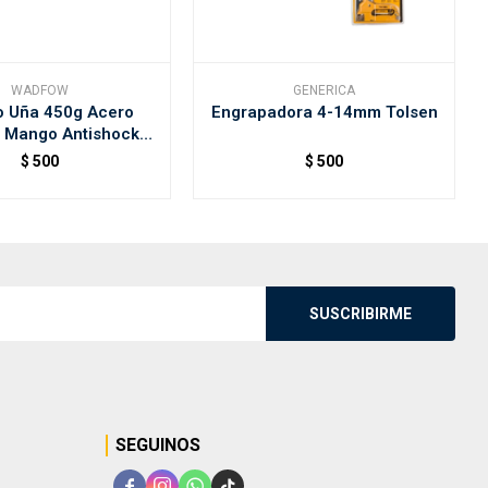
WADFOW
GENERICA
lo Uña 450g Acero
Engrapadora 4-14mm Tolsen
o Mango Antishock
Wadfow
$
500
$
500
SUSCRIBIRME
SEGUINOS



