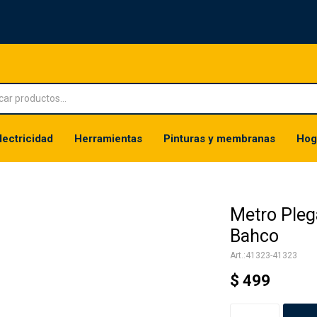
lectricidad
Herramientas
Pinturas y membranas
Hog
Metro Ple
Bahco
41323-41323
$
499