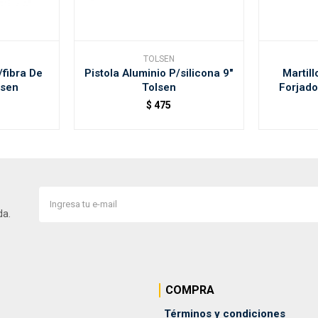
TOLSEN
fibra De
Pistola Aluminio P/silicona 9"
Martil
lsen
Tolsen
Forjad
$
475
da.
COMPRA
Términos y condiciones