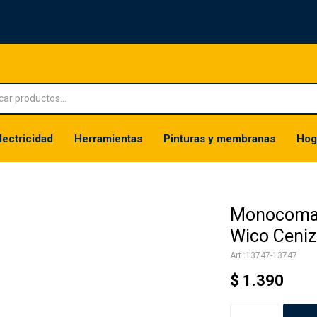
lectricidad
Herramientas
Pinturas y membranas
Hog
Monocoman
Wico Ceni
13747-13747
$
1.390