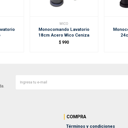
WICO
vatorio
Monocomando Lavatorio
Monoco
o
18cm Acero Wico Ceniza
24c
$
990
da.
COMPRA
Términos y condiciones