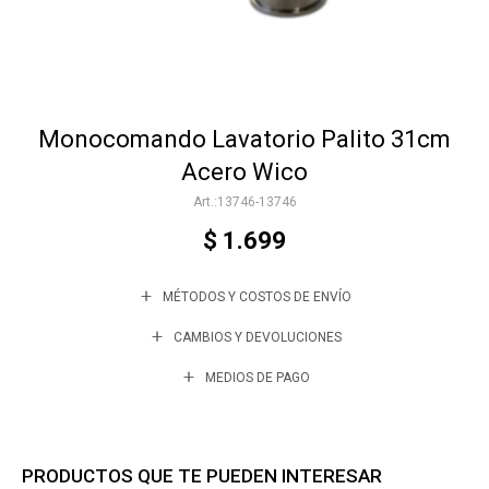
Accesorios
Monocomando Lavatorio Palito 31cm
Varios
Acero Wico
13746-13746
Trabaja con nosotros
$
1.699
MÉTODOS Y COSTOS DE ENVÍO
Contacto
CAMBIOS Y DEVOLUCIONES
MEDIOS DE PAGO
PRODUCTOS QUE TE PUEDEN INTERESAR