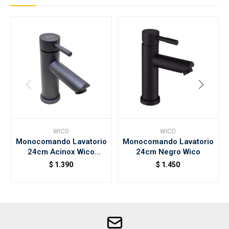
WICO
WICO
Monocomando Lavatorio
Monocomando Lavatorio
24cm Acinox Wico
24cm Negro Wico
Ceniza
$
1.390
$
1.450