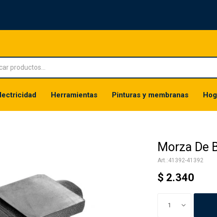
lectricidad
Herramientas
Pinturas y membranas
Hog
Morza De B
41392-41392
$
2.340
1