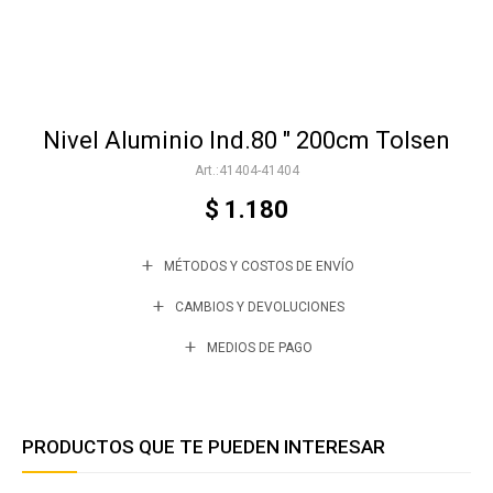
Accesorios
Nivel Aluminio Ind.80 " 200cm Tolsen
Varios
41404-41404
$
1.180
Trabaja con nosotros
MÉTODOS Y COSTOS DE ENVÍO
Contacto
CAMBIOS Y DEVOLUCIONES
MEDIOS DE PAGO
PRODUCTOS QUE TE PUEDEN INTERESAR