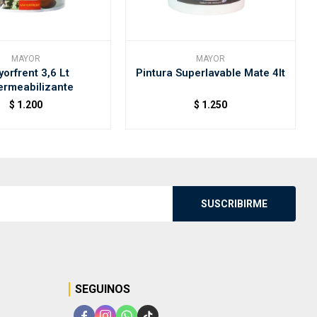
MAYOR
MAYOR
orfrent 3,6 Lt
Pintura Superlavable Mate 4lt
ermeabilizante
$
1.200
$
1.250
SUSCRIBIRME
SEGUINOS



