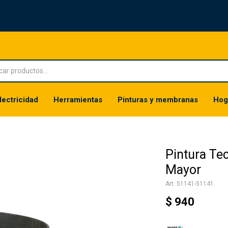
lectricidad
Herramientas
Pinturas y membranas
Hog
Pintura Te
Mayor
51141-51141
$
940