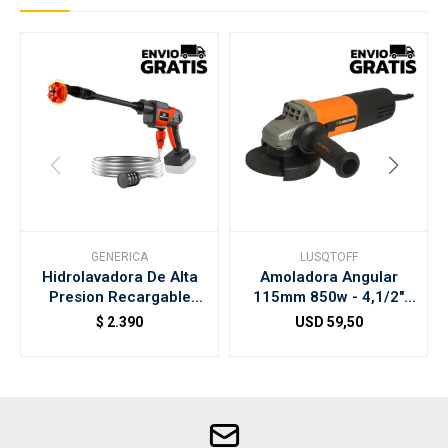
GENERICA
LUSQTOFF
Hidrolavadora De Alta
Amoladora Angular
Presion Recargable
115mm 850w - 4,1/2"
120w
Lusqtoff
$
2.390
USD
59,50