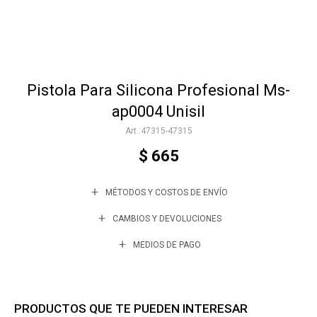
Accesorios
Pistola Para Silicona Profesional Ms-
Varios
ap0004 Unisil
47315-47315
Trabaja con nosotros
$
665
MÉTODOS Y COSTOS DE ENVÍO
Contacto
CAMBIOS Y DEVOLUCIONES
MEDIOS DE PAGO
PRODUCTOS QUE TE PUEDEN INTERESAR