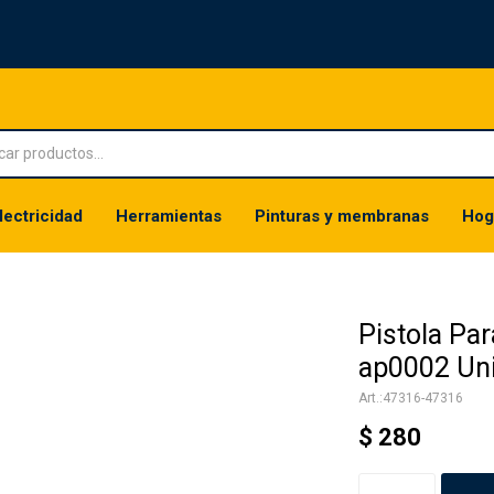
lectricidad
Herramientas
Pinturas y membranas
Hog
Pistola Pa
ap0002 Uni
47316-47316
$
280