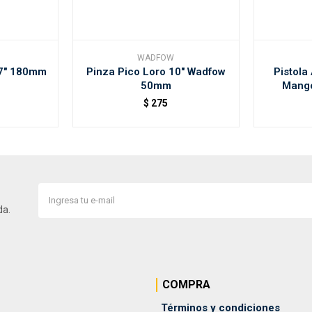
WADFOW
 7" 180mm
Pinza Pico Loro 10" Wadfow
Pistola 
50mm
Mango
$
275
da.
COMPRA
Términos y condiciones