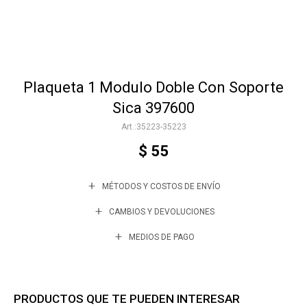
Accesorios
Plaqueta 1 Modulo Doble Con Soporte
Varios
Sica 397600
35223-35223
Trabaja con nosotros
$
55
MÉTODOS Y COSTOS DE ENVÍO
Contacto
CAMBIOS Y DEVOLUCIONES
MEDIOS DE PAGO
PRODUCTOS QUE TE PUEDEN INTERESAR