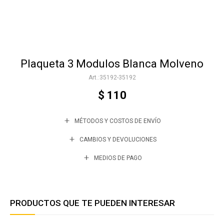
Accesorios
Plaqueta 3 Modulos Blanca Molveno
Varios
35192-35192
$
110
Trabaja con nosotros
MÉTODOS Y COSTOS DE ENVÍO
Contacto
CAMBIOS Y DEVOLUCIONES
MEDIOS DE PAGO
PRODUCTOS QUE TE PUEDEN INTERESAR