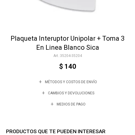
Accesorios
Plaqueta Interuptor Unipolar + Toma 3
Varios
En Linea Blanco Sica
35204-35204
Trabaja con nosotros
$
140
MÉTODOS Y COSTOS DE ENVÍO
Contacto
CAMBIOS Y DEVOLUCIONES
MEDIOS DE PAGO
PRODUCTOS QUE TE PUEDEN INTERESAR