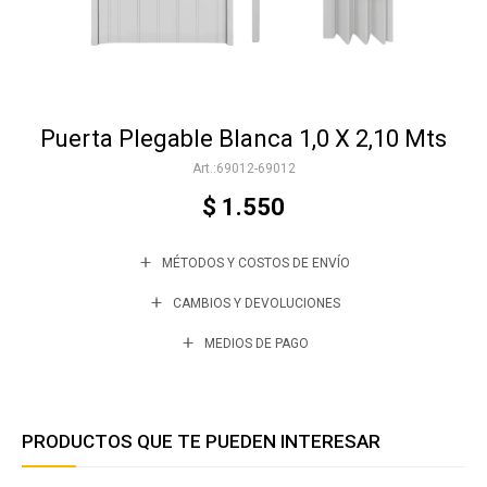
Accesorios
Puerta Plegable Blanca 1,0 X 2,10 Mts
Varios
69012-69012
$
1.550
Trabaja con nosotros
MÉTODOS Y COSTOS DE ENVÍO
Contacto
CAMBIOS Y DEVOLUCIONES
MEDIOS DE PAGO
PRODUCTOS QUE TE PUEDEN INTERESAR