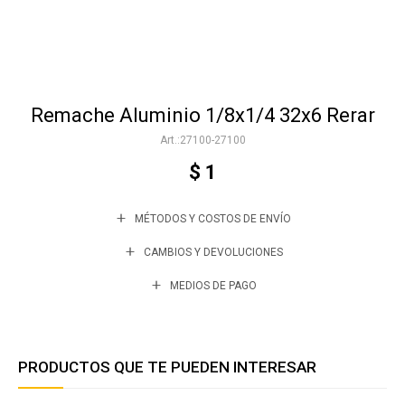
Accesorios
Remache Aluminio 1/8x1/4 32x6 Rerar
Varios
27100-27100
$
1
Trabaja con nosotros
MÉTODOS Y COSTOS DE ENVÍO
Contacto
CAMBIOS Y DEVOLUCIONES
MEDIOS DE PAGO
PRODUCTOS QUE TE PUEDEN INTERESAR