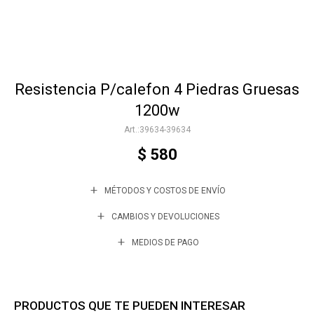
Accesorios
Resistencia P/calefon 4 Piedras Gruesas
Varios
1200w
39634-39634
Trabaja con nosotros
$
580
MÉTODOS Y COSTOS DE ENVÍO
Contacto
CAMBIOS Y DEVOLUCIONES
MEDIOS DE PAGO
PRODUCTOS QUE TE PUEDEN INTERESAR