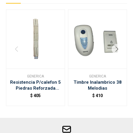
GENERICA
GENERICA
Resistencia P/calefon 5
Timbre Inalambrico 38
Piedras Reforzada
Melodias
1200w
$
405
$
410