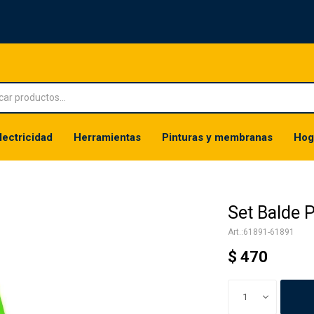
lectricidad
Herramientas
Pinturas y membranas
Hog
Set Balde 
61891-61891
$
470
1