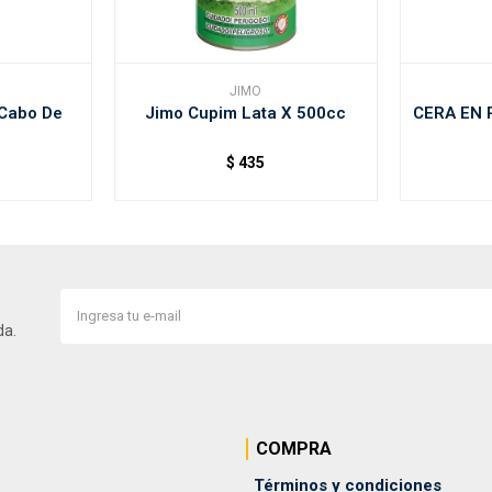
JIMO
Cabo De
Jimo Cupim Lata X 500cc
CERA EN 
$
435
da.
COMPRA
Términos y condiciones