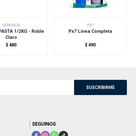
GENERICA
PX7
PASTA 1/2KG - Roble
Px7 Linea Completa
Claro
$
480
$
490
SUSCRIBIRME
SEGUINOS



