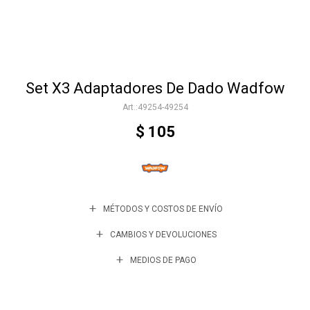
Accesorios
Set X3 Adaptadores De Dado Wadfow
Varios
49254-49254
$
105
Trabaja con nosotros
Contacto
MÉTODOS Y COSTOS DE ENVÍO
CAMBIOS Y DEVOLUCIONES
MEDIOS DE PAGO