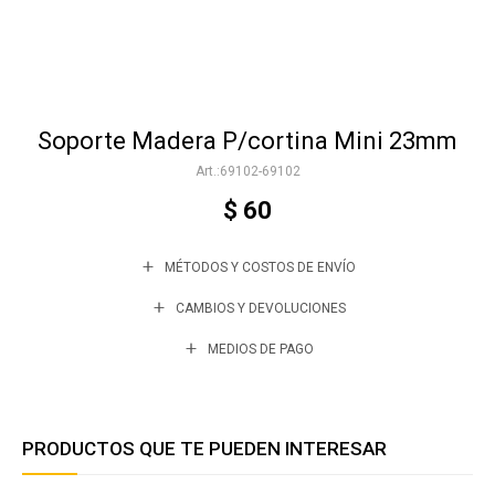
Accesorios
Soporte Madera P/cortina Mini 23mm
Varios
69102-69102
$
60
Trabaja con nosotros
MÉTODOS Y COSTOS DE ENVÍO
Contacto
CAMBIOS Y DEVOLUCIONES
MEDIOS DE PAGO
PRODUCTOS QUE TE PUEDEN INTERESAR