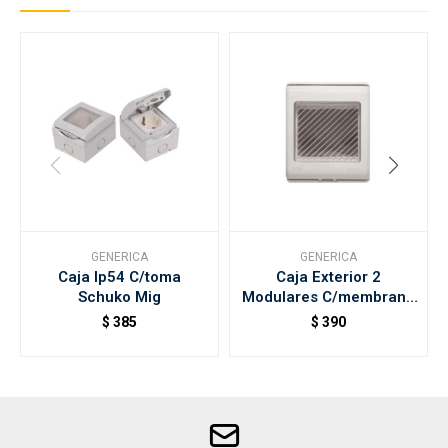
GENERICA
GENERICA
Caja Ip54 C/toma
Caja Exterior 2
Schuko Mig
Modulares C/membrana
Gris
$
385
$
390