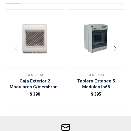
GENERICA
GENERICA
Caja Exterior 2
Tablero Estanco 5
Modulares C/membrana
Modulos Ip65
Gris
$
390
$
395