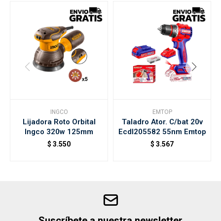
INGCO
EMTOP
Lijadora Roto Orbital
Taladro Ator. C/bat 20v
Ingco 320w 125mm
Ecdl205582 55nm Emtop
$
3.550
$
3.567
Suscríbete a nuestra newsletter