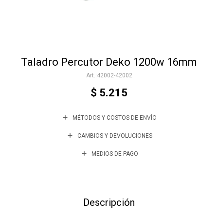
Accesorios
Taladro Percutor Deko 1200w 16mm
Varios
42002-42002
$
5.215
Trabaja con nosotros
MÉTODOS Y COSTOS DE ENVÍO
Contacto
CAMBIOS Y DEVOLUCIONES
MEDIOS DE PAGO
Descripción