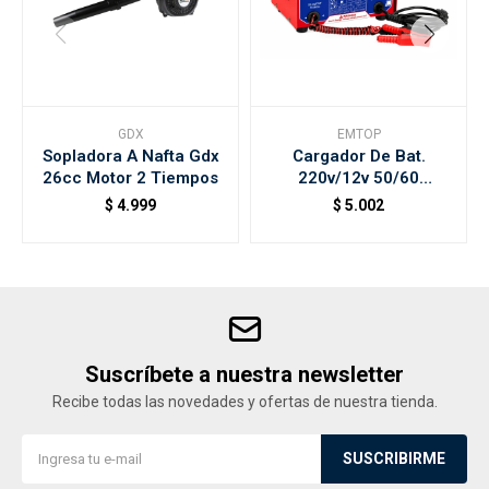
GDX
EMTOP
Sopladora A Nafta Gdx
Cargador De Bat.
26cc Motor 2 Tiempos
220v/12v 50/60
Efcr16011 Emtop
$
4.999
$
5.002
Suscríbete a nuestra newsletter
Recibe todas las novedades y ofertas de nuestra tienda.
SUSCRIBIRME