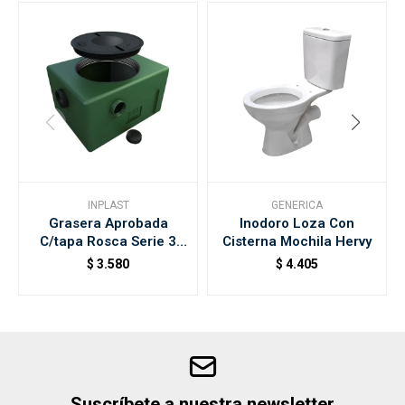
INPLAST
GENERICA
Grasera Aprobada
Inodoro Loza Con
C/tapa Rosca Serie 3
Cisterna Mochila Hervy
33x40x23cm
$
3.580
$
4.405
Suscríbete a nuestra newsletter