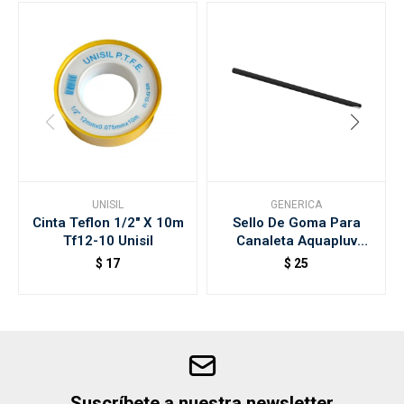
UNISIL
GENERICA
Cinta Teflon 1/2" X 10m
Sello De Goma Para
Tf12-10 Unisil
Canaleta Aquapluv
125mm
$
17
$
25
Suscríbete a nuestra newsletter