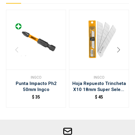
INGCO
INGCO
Punta Impacto Ph2
Hoja Repuesto Trincheta
50mm Ingco
X10 18mm Super Select
Ingco
$
35
$
45