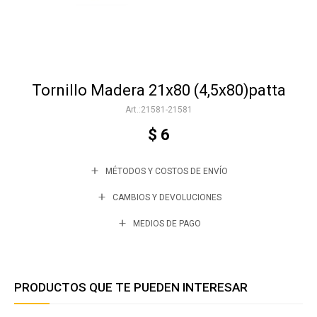
Accesorios
Tornillo Madera 21x80 (4,5x80)patta
Varios
21581-21581
$
6
Trabaja con nosotros
MÉTODOS Y COSTOS DE ENVÍO
Contacto
CAMBIOS Y DEVOLUCIONES
MEDIOS DE PAGO
PRODUCTOS QUE TE PUEDEN INTERESAR