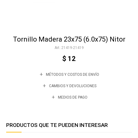
Accesorios
Tornillo Madera 23x75 (6.0x75) Nitor
Varios
21419-21419
$
12
Trabaja con nosotros
MÉTODOS Y COSTOS DE ENVÍO
Contacto
CAMBIOS Y DEVOLUCIONES
MEDIOS DE PAGO
PRODUCTOS QUE TE PUEDEN INTERESAR