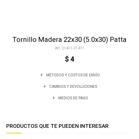
Accesorios
Tornillo Madera 22x30 (5.0x30) Patta
Varios
21411-21411
$
4
Trabaja con nosotros
MÉTODOS Y COSTOS DE ENVÍO
Contacto
CAMBIOS Y DEVOLUCIONES
MEDIOS DE PAGO
PRODUCTOS QUE TE PUEDEN INTERESAR