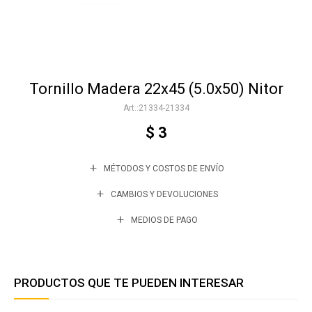
Accesorios
Tornillo Madera 22x45 (5.0x50) Nitor
Varios
21334-21334
$
3
Trabaja con nosotros
MÉTODOS Y COSTOS DE ENVÍO
Contacto
CAMBIOS Y DEVOLUCIONES
MEDIOS DE PAGO
PRODUCTOS QUE TE PUEDEN INTERESAR