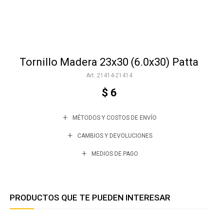
Accesorios
Tornillo Madera 23x30 (6.0x30) Patta
Varios
21414-21414
$
6
Trabaja con nosotros
MÉTODOS Y COSTOS DE ENVÍO
Contacto
CAMBIOS Y DEVOLUCIONES
MEDIOS DE PAGO
PRODUCTOS QUE TE PUEDEN INTERESAR