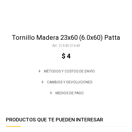
Accesorios
Tornillo Madera 23x60 (6.0x60) Patta
Varios
21640-21640
$
4
Trabaja con nosotros
MÉTODOS Y COSTOS DE ENVÍO
Contacto
CAMBIOS Y DEVOLUCIONES
MEDIOS DE PAGO
PRODUCTOS QUE TE PUEDEN INTERESAR