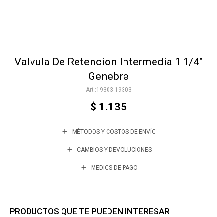
Accesorios
Valvula De Retencion Intermedia 1 1/4"
Varios
Genebre
19303-19303
Trabaja con nosotros
$
1.135
MÉTODOS Y COSTOS DE ENVÍO
Contacto
CAMBIOS Y DEVOLUCIONES
MEDIOS DE PAGO
PRODUCTOS QUE TE PUEDEN INTERESAR