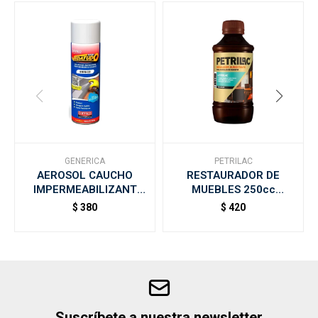
GENERICA
PETRILAC
AEROSOL CAUCHO
RESTAURADOR DE
IMPERMEABILIZANT
MUEBLES 250cc
DRYKO 400ML - Blanco
PETRILAC - Oscuro
$
380
$
420
Suscríbete a nuestra newsletter