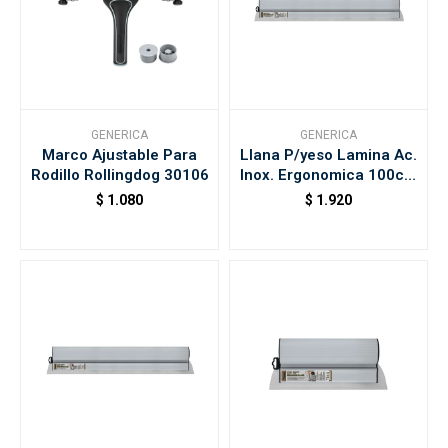
GENERICA
GENERICA
Marco Ajustable Para
Llana P/yeso Lamina Ac.
Rodillo Rollingdog 30106
Inox. Ergonomica 100cm
Rollingdong 5
$
1.080
$
1.920