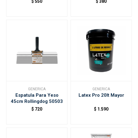
$
550
$
380
GENERICA
GENERICA
Espatula Para Yeso
Latex Pro 20lt Mayor
45cm Rollingdog 50503
$
720
$
1.590