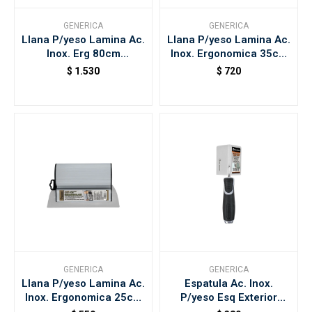
GENERICA
GENERICA
Llana P/yeso Lamina Ac.
Llana P/yeso Lamina Ac.
Inox. Erg 80cm
Inox. Ergonomica 35cm
Rollingdong 50520-504
Rollingdong 50
$
1.530
$
720
GENERICA
GENERICA
Llana P/yeso Lamina Ac.
Espatula Ac. Inox.
Inox. Ergonomica 25cm
P/yeso Esq Exterior
Rollingdong 50
Rollingdog 50421