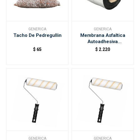
GENERICA
GENERICA
Tacho De Pedregullin
Membrana Asfaltica
Autoadhesiva
50cmx10m Construtech
$
65
$
2.220
GENERICA
GENERICA