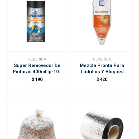
GENERICA
GENERICA
Super Removedor De
Mezcla Pronta Para
Pinturas 400ml Ip-106
Ladrillos Y Bloques
7cf
Bolsa 3kg Dundun
$
190
$
420