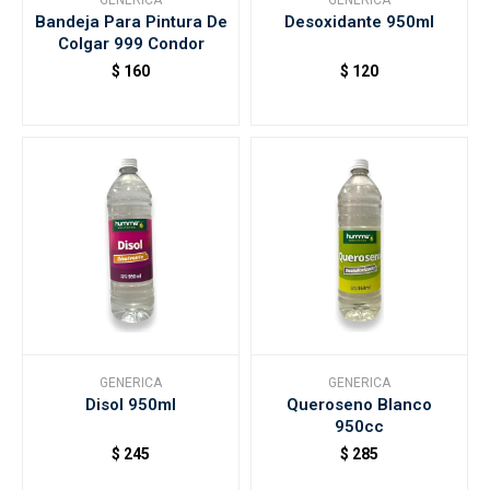
GENERICA
GENERICA
Bandeja Para Pintura De
Desoxidante 950ml
Colgar 999 Condor
$
160
$
120
GENERICA
GENERICA
Disol 950ml
Queroseno Blanco
950cc
$
245
$
285