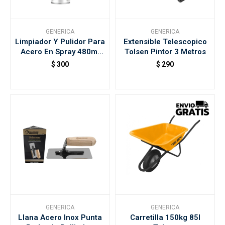
GENERICA
GENERICA
Limpiador Y Pulidor Para
Extensible Telescopico
Acero En Spray 480ml
Tolsen Pintor 3 Metros
Clean
$
300
$
290
GENERICA
GENERICA
Llana Acero Inox Punta
Carretilla 150kg 85l