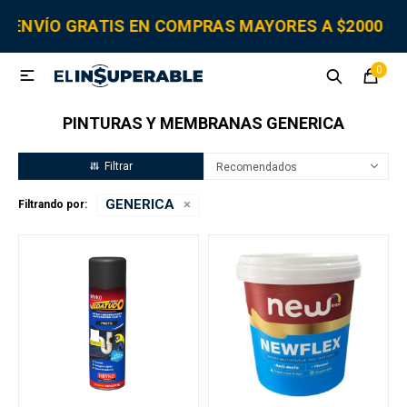
MI CUENTA
 GRATIS EN COMPRAS MAYORES A $2000 ⚡ STO
0

Sanitaria
Tornillería
Electricidad
Herramientas
PINTURAS Y MEMBRANAS GENERICA
Fitting
Recomendados
GENERICA
Filtrando por:
Grifería y canillas
Repuestos
Cisternas
Adhesivos