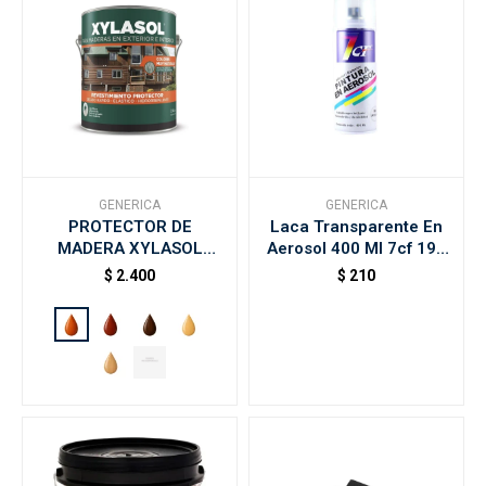
GENERICA
GENERICA
PROTECTOR DE
Laca Transparente En
MADERA XYLASOL
Aerosol 400 Ml 7cf 190
LASUR SATINADO 4LT -
Lacquer
$
2.400
$
210
Caoba