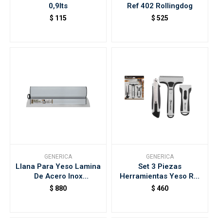
0,9lts
Ref 402 Rollingdog
$
115
$
525
GENERICA
GENERICA
Llana Para Yeso Lamina
Set 3 Piezas
De Acero Inox
Herramientas Yeso Ref
Ergonomica 45cm Ref
50419 Rollingdog
$
880
$
460
504