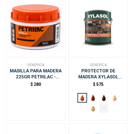
GENERICA
GENERICA
MASILLA PARA MADERA
PROTECTOR DE
225GR PETRILAC -
MADERA XYLASOL
Nogal
LASUR SATINADO 1LT -
$
280
$
575
Caoba