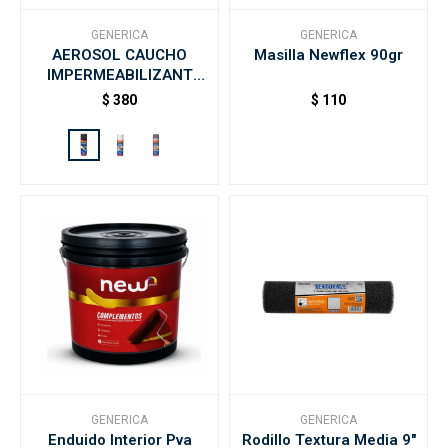
GENERICA
GENERICA
AEROSOL CAUCHO
Masilla Newflex 90gr
Accesorios
IMPERMEABILIZANT
DRYKO 400ML - Negro
$
380
$
110
Varios
Trabaja con nosotros
Contacto
GENERICA
GENERICA
Enduido Interior Pva
Rodillo Textura Media 9"