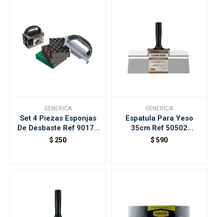
GENERICA
GENERICA
Set 4 Piezas Esponjas
Espatula Para Yeso
De Desbaste Ref 90177
35cm Ref 50502
Rollingdog
Rollingdog
$
250
$
590