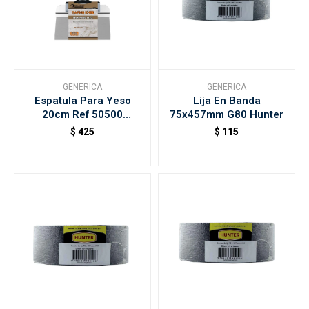
GENERICA
GENERICA
Espatula Para Yeso
Lija En Banda
20cm Ref 50500
75x457mm G80 Hunter
Rollingdog
$
425
$
115