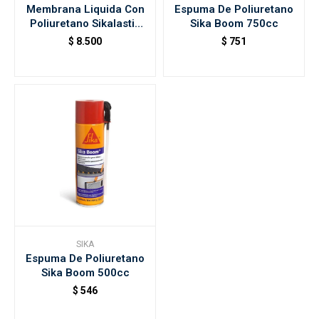
Membrana Liquida Con
Espuma De Poliuretano
Poliuretano Sikalastic
Sika Boom 750cc
560 Blanco X20kg
$
8.500
$
751
SIKA
Espuma De Poliuretano
Sika Boom 500cc
$
546