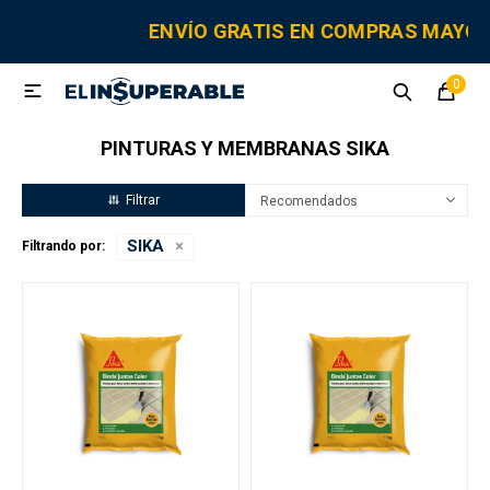
MI CUENTA
ENVÍO GRATIS EN COMPRAS MAYOR
0

Sanitaria
Tornillería
Electricidad
Herramientas
PINTURAS Y MEMBRANAS SIKA
Fitting
Recomendados
SIKA
Filtrando por:
Grifería y canillas
Repuestos
Cisternas
Adhesivos