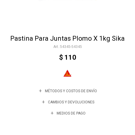
Accesorios
Pastina Para Juntas Plomo X 1kg Sika
Varios
54345-54345
$
110
Trabaja con nosotros
Contacto
MÉTODOS Y COSTOS DE ENVÍO
CAMBIOS Y DEVOLUCIONES
MEDIOS DE PAGO